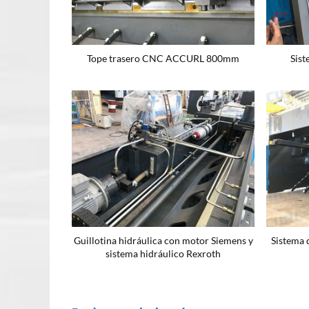
Tope trasero CNC ACCURL 800mm
Sis
Guillotina hidráulica con motor Siemens y
Sistema 
sistema hidráulico Rexroth