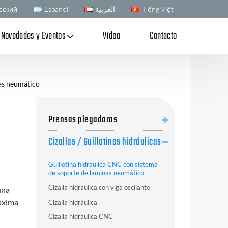
сский
Español
العربية
Tiếng Việt
Novedades y Eventos
Vídeo
Contacto
nas neumático
Prensas plegadoras
Cizallas / Guillotinas hidráulicas
Guillotina hidráulica CNC con sistema
de soporte de láminas neumático
Cizalla hidráulica con viga oscilante
una
máxima
Cizalla hidráulica
Cizalla hidráulica CNC