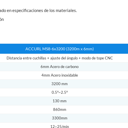
do en especificaciones de los materiales.
ón
ACCURL MS8-6x3200 (3200m x 6mm)
Distancia entre cuchillas + ajuste del ángulo + modo de tope CNC
6mm Acero de carbono
4mm Acero inoxidable
3200 mm
0.5°~2.5°
130 mm
860mm
3300mm
12~25/min