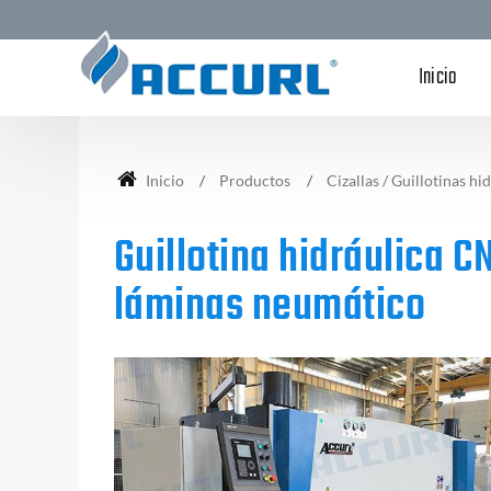
Inicio
Inicio
Productos
Cizallas / Guillotinas hi
Guillotina hidráulica 
láminas neumático