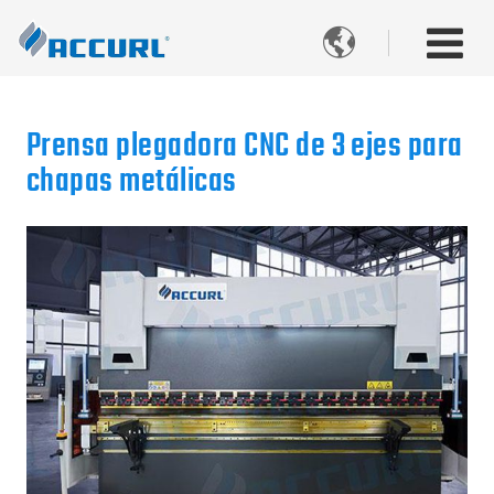

Prensa plegadora CNC de 3 ejes para
chapas metálicas