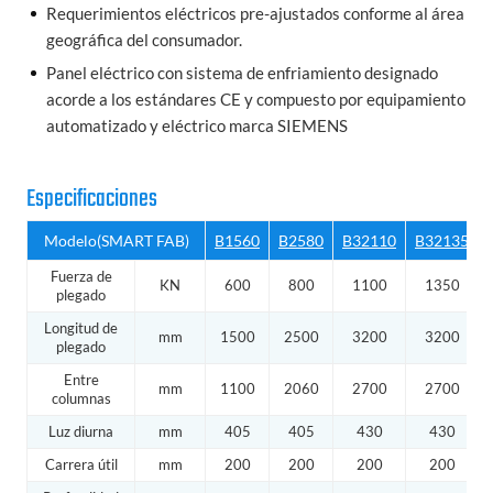
Requerimientos eléctricos pre-ajustados conforme al área
geográfica del consumador.
Panel eléctrico con sistema de enfriamiento designado
acorde a los estándares CE y compuesto por equipamiento
automatizado y eléctrico marca SIEMENS
Especificaciones
Modelo(SMART FAB)
B1560
B2580
B32110
B32135
Fuerza de
KN
600
800
1100
1350
plegado
Longitud de
mm
1500
2500
3200
3200
plegado
Entre
mm
1100
2060
2700
2700
columnas
Luz diurna
mm
405
405
430
430
Carrera útil
mm
200
200
200
200