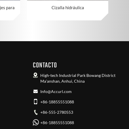
jes para
Cizalla hidráulica
CONTACTO
High-tech Industrial Park Bowang District
Ma'anshan, Anhui, China
Info@Accurl.com
+86-18855551088
+86-555-2780553
+86-18855551088