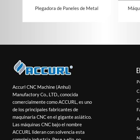
Plegadora de Paneles de Metal
Máqui
E
P
Accurl CNC Machine (Anhui)
C
Manufactory Co., LTD., conocida
C
comercialmente como ACCURL, es uno
de los principales fabricantes de
F
maquinaria CNC en el gigante asiático.
A
Las máquinas CNC bajo el nombre
S
ACCURL lideran con solvencia esta
N
compleja industria. Pese a ello, no