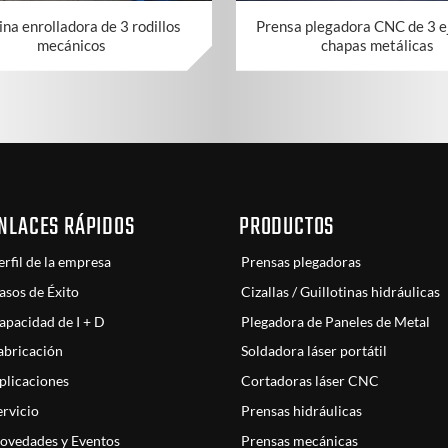
na enrolladora de 3 rodillos
Prensa plegadora CNC de 3 e
mecánicos
chapas metálicas
NLACES RÁPIDOS
PRODUCTOS
erfil de la empresa
Prensas plegadoras
asos de Éxito
Cizallas / Guillotinas hidráulicas
apacidad de I + D
Plegadora de Paneles de Metal
abricación
Soldadora láser portátil
plicaciones
Cortadoras láser CNC
ervicio
Prensas hidráulicas
ovedades y Eventos
Prensas mecánicas