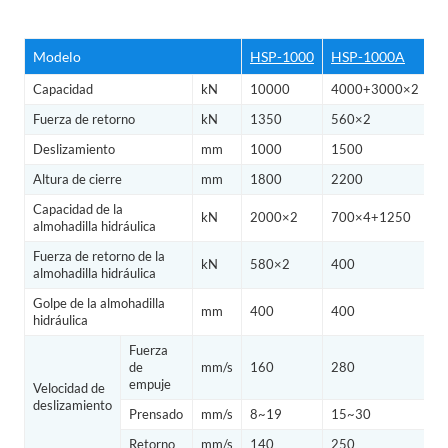
Modelo
HSP-1000
HSP-1000A
H
Capacidad
kN
10000
4000+3000×2
6
Fuerza de retorno
kN
1350
560×2
8
Deslizamiento
mm
1000
1500
1
Altura de cierre
mm
1800
2200
1
Capacidad de la
kN
2000×2
700×4+1250
2
almohadilla hidráulica
Fuerza de retorno de la
kN
580×2
400
5
almohadilla hidráulica
Golpe de la almohadilla
mm
400
400
4
hidráulica
Fuerza
de
mm/s
160
280
1
empuje
Velocidad de
deslizamiento
Prensado
mm/s
8~19
15~30
7
Retorno
mm/s
140
250
9