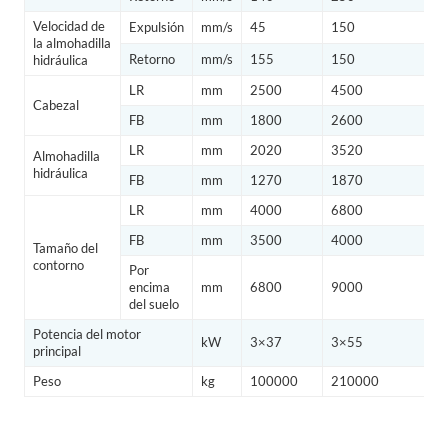
Velocidad de
Expulsión
mm/s
45
150
4
la almohadilla
Retorno
mm/s
155
150
1
hidráulica
LR
mm
2500
4500
3
Cabezal
FB
mm
1800
2600
2
LR
mm
2020
3520
2
Almohadilla
hidráulica
FB
mm
1270
1870
1
LR
mm
4000
6800
5
FB
mm
3500
4000
3
Tamaño del
contorno
Por
encima
mm
6800
9000
7
del suelo
Potencia del motor
kW
3×37
3×55
3
principal
Peso
kg
100000
210000
1