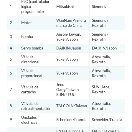
PLC (controlador
1
lógico
Mitsubishi
Siemens
programable)
WanNan/Primera
Siemens /
2
Motor
marca de China
Rexroth
Anson/Taiwán,
Siemens /
3
Bomba
Yuken/Japón
Rexroth
4
Servo bomba
DAIKIN/Japón
DAIKIN/Japon
Válvula
Atos/Italia,
5
Yuken/Japón
direccional
Rexroth
Válvula
Atos/Italia,
6
Yuken/Japón
proporcional
Rexroth
Jeou
Válvula de
SUN, Atos,
7
Gang/Taiwan
cartucho
Rexroth
SUN/EEUU
Válvula de
Atos/Italia,
8
TAI COLN/Taiwán
retroalimentación
Rexroth
Unidades
9
Schneider/Francia
Schneider/Francia
eléctricas
LNTECH con CE
LNTECH con CE