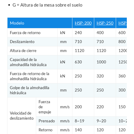
G = Altura de la mesa sobre el suelo
Modelo
HSP-200
HSP-250
HSP-31
Fuerza de retorno
kN
240
400
600
Deslizamiento
mm
710
710
800
Altura de cierre
mm
1120
1120
1200
Capacidad de la
kN
630
1000
1250
almohadilla hidráulica
Fuerza de retorno de la
kN
250
320
360
almohadilla hidráulica
Golpe de la almohadilla
mm
250
250
300
hidráulica
Fuerza
de
mm/s
200
220
150
empuje
Velocidad de
deslizamiento
Prensado
mm/s
8~19
9~20
10~22
Retorno
mm/s
140
120
120