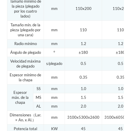
Tamaño mínimo de
la pieza (plegado
mm
110x200
110x200
por los cuatro
lados)
Tamaño mín. de la
pieza (plegado por
mm
110
110
una cara)
Radio mínimo
mm
1.2
1.2
Ángulo de plegado
°
±180
±180
Velocidad máxima
s/plegado
0.5
0.5
de plegado
Espesor mínimo de
mm
0.35
0.35
la chapa
SS
mm
1.0
1.0
Espesor
máx. de la
MS
mm
1.5
1.5
chapa
AL
mm
2.0
2.0
Dimensiones（Lar.
mm
3100x5300x2600
3100x6050x2
× An. x Al.）
Potencia total
KW
45
45