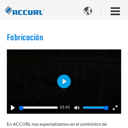

Fabricación
Play
01:45
Play
Mute
Enter
fullsc
En ACCURL nos especializamos en el suministro de