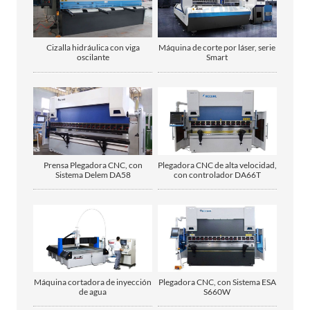
Cizalla hidráulica con viga
Máquina de corte por láser, serie
oscilante
Smart
Prensa Plegadora CNC, con
Plegadora CNC de alta velocidad,
Sistema Delem DA58
con controlador DA66T
Máquina cortadora de inyección
Plegadora CNC, con Sistema ESA
de agua
S660W