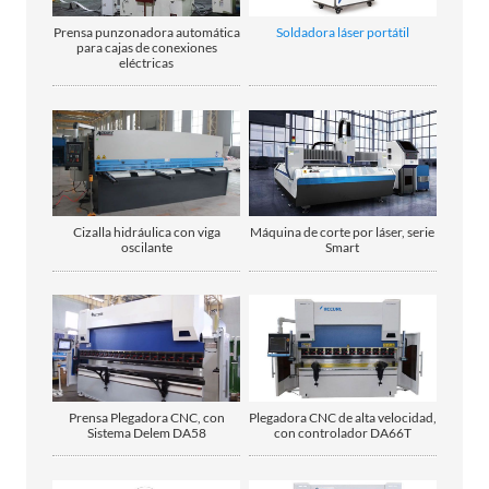
Prensa punzonadora automática
Soldadora láser portátil
para cajas de conexiones
eléctricas
Cizalla hidráulica con viga
Máquina de corte por láser, serie
oscilante
Smart
Prensa Plegadora CNC, con
Plegadora CNC de alta velocidad,
Sistema Delem DA58
con controlador DA66T