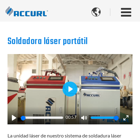

Soldadora láser portátil
Play
00:57
Play
Mute
Enter
fullsc
La unidad láser de nuestro sistema de soldadura láser