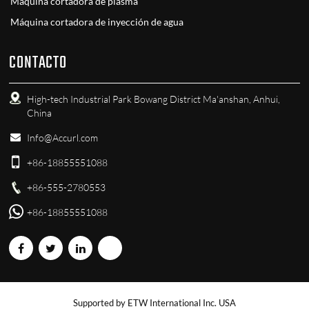
Máquina cortadora de plasma
Máquina cortadora de inyección de agua
CONTACTO
High-tech Industrial Park Bowang District Ma'anshan, Anhui,
China
Info@Accurl.com
+86-18855551088
+86-555-2780553
+86-18855551088
Supported by ETW International Inc. USA