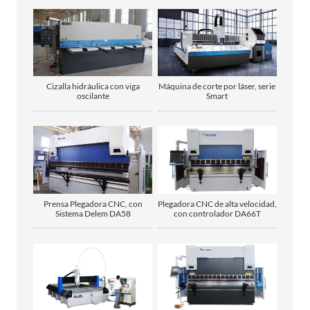
Cizalla hidráulica con viga
Máquina de corte por láser, serie
oscilante
Smart
Prensa Plegadora CNC, con
Plegadora CNC de alta velocidad,
Sistema Delem DA58
con controlador DA66T