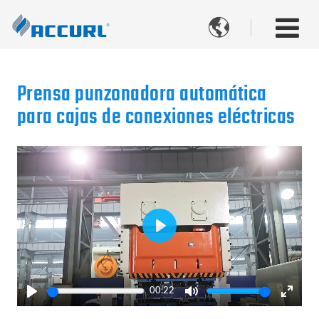

Prensa punzonadora automática
para cajas de conexiones eléctricas
Play
00:22
Play
Mute
Enter