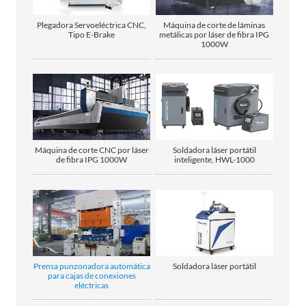
Plegadora Servoeléctrica CNC,
Máquina de corte de láminas
Tipo E-Brake
metálicas por láser de fibra IPG
1000W
Máquina de corte CNC por láser
Soldadora láser portátil
de fibra IPG 1000W
inteligente, HWL-1000
Prensa punzonadora automática
Soldadora láser portátil
para cajas de conexiones
eléctricas