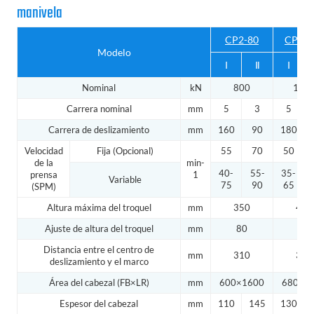
manivela
CP2-80
CP2-1
Modelo
Ⅰ
Ⅱ
Ⅰ
Nominal
kN
800
100
Carrera nominal
mm
5
3
5
Carrera de deslizamiento
mm
160
90
180
Velocidad
Fija (Opcional)
55
70
50
de la
min-
40-
55-
35-
prensa
1
Variable
75
90
65
(SPM)
Altura máxima del troquel
mm
350
400
Ajuste de altura del troquel
mm
80
90
Distancia entre el centro de
mm
310
350
deslizamiento y el marco
Área del cabezal (FB×LR)
mm
600×1600
680×1
Espesor del cabezal
mm
110
145
130