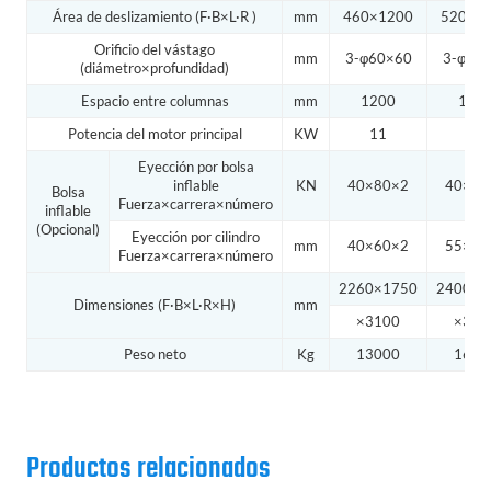
Área de deslizamiento (F·B×L·R )
mm
460×1200
520×1
Orificio del vástago
mm
3-φ60×60
3-φ60
(diámetro×profundidad)
Espacio entre columnas
mm
1200
145
Potencia del motor principal
KW
11
15
Eyección por bolsa
inflable
KN
40×80×2
40×80
Bolsa
Fuerza×carrera×número
inflable
(Opcional)
Eyección por cilindro
mm
40×60×2
55×70
Fuerza×carrera×número
2260×1750
2400×2
Dimensiones (F·B×L·R×H)
mm
×3100
×326
Peso neto
Kg
13000
1600
Productos relacionados