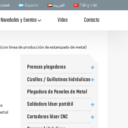
сский
Español
العربية
Tiếng Việt
Novedades y Eventos
Vídeo
Contacto
 (con línea de producción de estampado de metal)
Prensas plegadoras
Cizallas / Guillotinas hidráulicas
Plegadora de Paneles de Metal
Soldadora láser portátil
de
metal
Cortadoras láser CNC