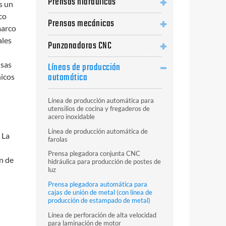
Prensas hidráulicas
s un
co
Prensas mecánicas
marco
ales
Punzonadoras CNC
nsas
Líneas de producción
automática
nicos
Línea de producción automática para
utensilios de cocina y fregaderos de
acero inoxidable
Línea de producción automática de
 La
farolas
Prensa plegadora conjunta CNC
n de
hidráulica para producción de postes de
luz
Prensa plegadora automática para
cajas de unión de metal (con línea de
producción de estampado de metal)
Línea de perforación de alta velocidad
para laminación de motor