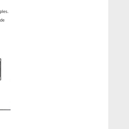
ples.
 de