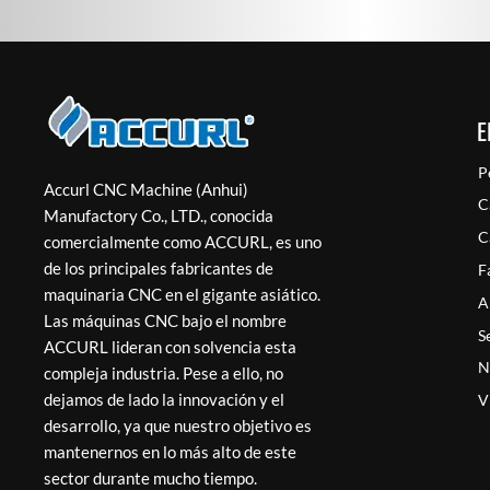
E
P
Accurl CNC Machine (Anhui)
C
Manufactory Co., LTD., conocida
C
comercialmente como ACCURL, es uno
de los principales fabricantes de
F
maquinaria CNC en el gigante asiático.
A
Las máquinas CNC bajo el nombre
S
ACCURL lideran con solvencia esta
N
compleja industria. Pese a ello, no
dejamos de lado la innovación y el
V
desarrollo, ya que nuestro objetivo es
mantenernos en lo más alto de este
sector durante mucho tiempo.