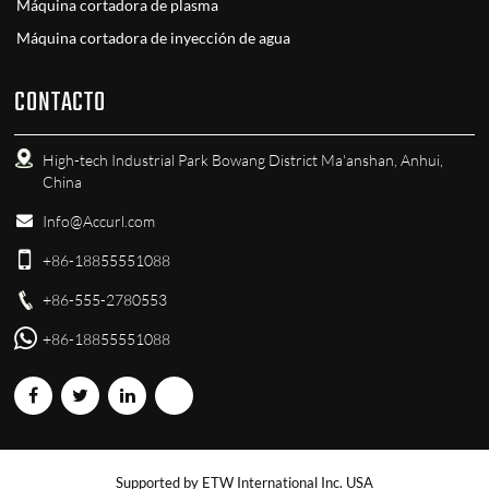
Máquina cortadora de plasma
Máquina cortadora de inyección de agua
CONTACTO
High-tech Industrial Park Bowang District Ma'anshan, Anhui,
China
Info@Accurl.com
+86-18855551088
+86-555-2780553
+86-18855551088
Supported by ETW International Inc. USA