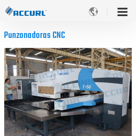

Punzonadoras CNC