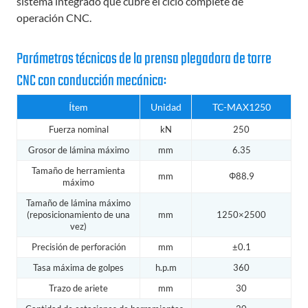
sistema integrado que cubre el ciclo complete de
operación CNC.
Parámetros técnicos de la prensa plegadora de torre
CNC con conducción mecánica:
Ítem
Unidad
TC-MAX1250
Fuerza nominal
kN
250
Grosor de lámina máximo
mm
6.35
Tamaño de herramienta
mm
Φ88.9
máximo
Tamaño de lámina máximo
(reposicionamiento de una
mm
1250×2500
vez)
Precisión de perforación
mm
±0.1
Tasa máxima de golpes
h.p.m
360
Trazo de ariete
mm
30