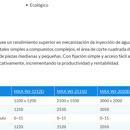
Ecológico
vee un rendimiento superior en mecanización de inyección de agu
les simples a compuestos complejos, el área de corte cuadrada d
de piezas medianas y pequeñas. Con fijación simple y acceso fácil a
ficativamente, incrementando la productividad y rentabilidad.
MAX-WJ-1212D
MAX-WJ-2515D
MAX-WJ-3020D
1200 x 1200
2500 x 1500
3000 x 2000
1250
2550
3050
uto
0~15
0~15
0~15
1220
1520
2050