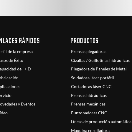
NLACES RÁPIDOS
PRODUCTOS
erfil de la empresa
Prensas plegadoras
asos de Éxito
Cizallas / Guillotinas hidráulicas
apacidad de I + D
Plegadora de Paneles de Metal
abricación
Soldadora láser portátil
plicaciones
Cortadoras láser CNC
ervicio
Prensas hidráulicas
ovedades y Eventos
Prensas mecánicas
ídeo
Punzonadoras CNC
Líneas de producción automática
Máquina enrolladora