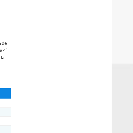
a de
e 4’
 la