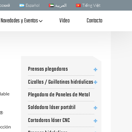
сский
Español
العربية
Tiếng Việt
Novedades y Eventos
Vídeo
Contacto
Prensas plegadoras
Cizallas / Guillotinas hidráulicas
Plegadora de Paneles de Metal
dable
Soldadora láser portátil
L®
Cortadoras láser CNC
ección