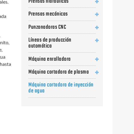
Prensas hidráulicas
ales.
Prensas mecánicas
sada
Punzonadoras CNC
,
Líneas de producción
nito,
automática
e,
gua
Máquina enrolladora
 hasta
Máquina cortadora de plasma
Máquina cortadora de inyección
de agua